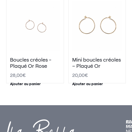
Boucles créoles -
Mini boucles créoles
Plaqué Or Rose
– Plaqué Or
28,00
€
20,00
€
Ajouter au panier
Ajouter au panier
A
CA
RE
P
M
NE