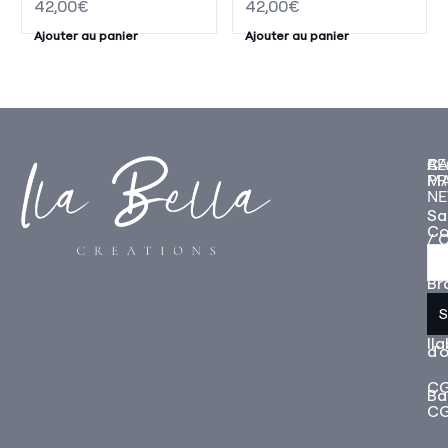
42,00
€
42,00
€
Ajouter au panier
Ajouter au panier
A
CA
RE
P
M
NE
Sa
Co
/ C
L'h
Br
S
Bo
Bo
Il
d'o
CG
Ba
C