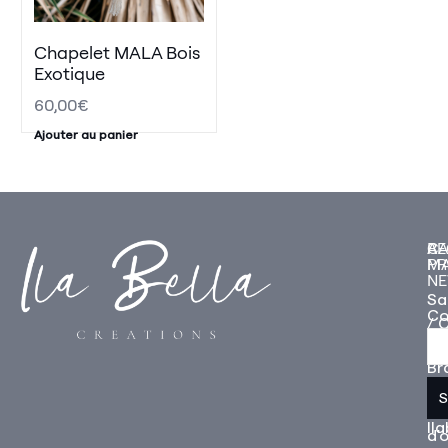
Chapelet MALA Bois
Exotique
60,00
€
Ajouter au panier
A
CA
RE
P
M
NE
Sa
Co
/ C
L'h
Br
S
Bo
Bo
Il
d'o